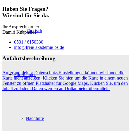
Haben Sie Fragen?
Wir sind für Sie da.
Ihr Ansprechpartner
Türkisch
Damiri Knapheide
0531 / 6150330
info@freie-akademie-bs.de
Anfahrtsbeschreibung
Aufgrund deiner Datenschutz-Einstellungen können wir Ihnen die
Für Schüler
Karte nicht anzeigen. Klicken Sie hier, um die Karte in einem neuen
Fenster zu öffnen.
Platzhalter für Google Maps. Klicken Sie, um den
Inhalt zu laden. Daten werden an Drittanbieter übermittelt.
Nachhilfe