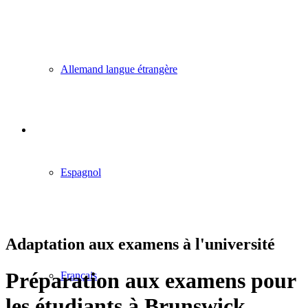
Allemand langue étrangère
Espagnol
Adaptation aux examens à l'université
Préparation aux examens pour
Français
les étudiants à Brunswick