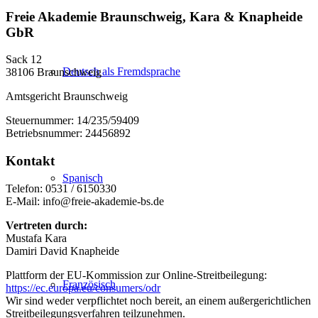
Freie Akademie Braunschweig, Kara & Knapheide
GbR
Sack 12
Deutsch als Fremdsprache
38106 Braunschweig
Amtsgericht Braunschweig
Steuernummer: 14/235/59409
Betriebsnummer: 24456892
Kontakt
Spanisch
Telefon: 0531 / 6150330
E-Mail: info@freie-akademie-bs.de
Vertreten durch:
Mustafa Kara
Damiri David Knapheide
Plattform der EU-Kommission zur Online-Streitbeilegung:
Französisch
https://ec.europa.eu/consumers/odr
Wir sind weder verpflichtet noch bereit, an einem außergerichtlichen
Streitbeilegungsverfahren teilzunehmen.